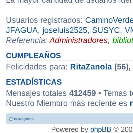
La mayor cantidad de usuarios iden
Usuarios registrados:
CaminoVerd
JFAGUA
,
joseluis2525
,
SUSYC
,
V
Referencia:
Administradores
,
biblio
CUMPLEAÑOS
Felicidades para:
RitaZanola
(56)
ESTADÍSTICAS
Mensajes totales
412459
• Temas t
Nuestro Miembro más reciente es
Índice general
Powered by
phpBB
© 2000