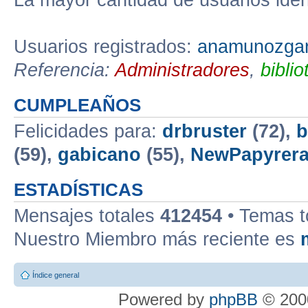
La mayor cantidad de usuarios iden
Usuarios registrados:
anamunozgar
Referencia:
Administradores
,
biblio
CUMPLEAÑOS
Felicidades para:
drbruster
(72),
b
(59),
gabicano
(55),
NewPapyrer
ESTADÍSTICAS
Mensajes totales
412454
• Temas t
Nuestro Miembro más reciente es
Índice general
Powered by
phpBB
© 2000