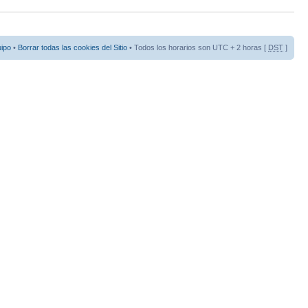
uipo
•
Borrar todas las cookies del Sitio
• Todos los horarios son UTC + 2 horas [
DST
]