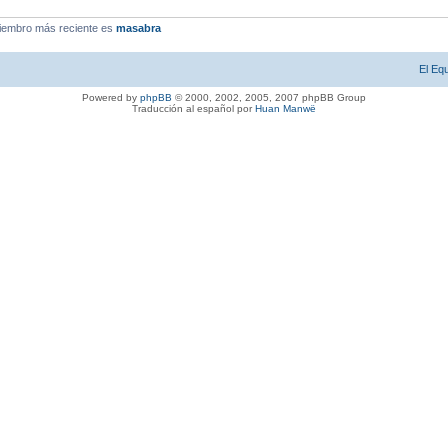
iembro más reciente es
masabra
El Eq
Powered by
phpBB
© 2000, 2002, 2005, 2007 phpBB Group
Traducción al español por
Huan Manwë