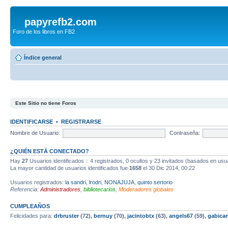
papyrefb2.com
Foro de los libros en FB2
Índice general
Este Sitio no tiene Foros
IDENTIFICARSE
•
REGISTRARSE
Nombre de Usuario:
Contraseña:
¿QUIÉN ESTÁ CONECTADO?
Hay
27
Usuarios identificados :: 4 registrados, 0 ocultos y 23 invitados (basados en usu
La mayor cantidad de usuarios identificados fue
1658
el 30 Dic 2014, 00:22
Usuarios registrados:
la sandri
,
lrodri
,
NONAJUJA
,
quinto sertorio
Referencia:
Administradores
,
bibliotecarios
,
Moderadores globales
CUMPLEAÑOS
Felicidades para:
drbruster
(72),
bernuy
(70),
jacintobtx
(63),
angels67
(59),
gabica