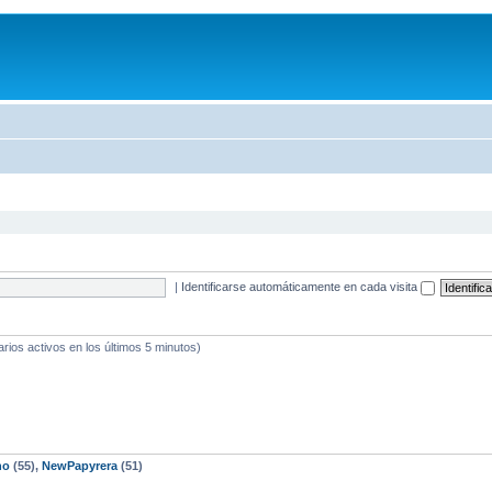
|
Identificarse automáticamente en cada visita
arios activos en los últimos 5 minutos)
no
(55),
NewPapyrera
(51)