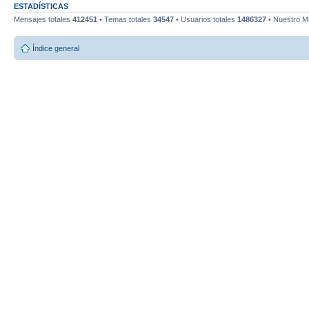
ESTADÍSTICAS
Mensajes totales
412451
• Temas totales
34547
• Usuarios totales
1486327
• Nuestro M
Índice general