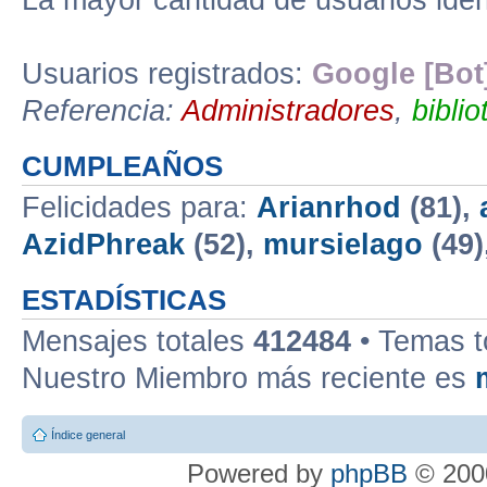
La mayor cantidad de usuarios iden
Usuarios registrados:
Google [Bot
Referencia:
Administradores
,
biblio
CUMPLEAÑOS
Felicidades para:
Arianrhod
(81),
AzidPhreak
(52),
mursielago
(49)
ESTADÍSTICAS
Mensajes totales
412484
• Temas t
Nuestro Miembro más reciente es
Índice general
Powered by
phpBB
© 2000