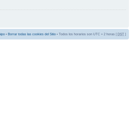
uipo
•
Borrar todas las cookies del Sitio
• Todos los horarios son UTC + 2 horas [
DST
]