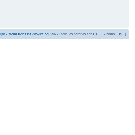
uipo
•
Borrar todas las cookies del Sitio
• Todos los horarios son UTC + 2 horas [
DST
]