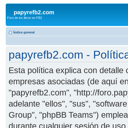
papyrefb2.com
Foro de los libros en FB2
Índice general
papyrefb2.com - Polític
Esta política explica con detall
empresas asociadas (de aquí en 
"papyrefb2.com", "http://foro.p
adelante "ellos", "sus", "softw
Group", "phpBB Teams") emplean
durante cualquier sesión de uso 