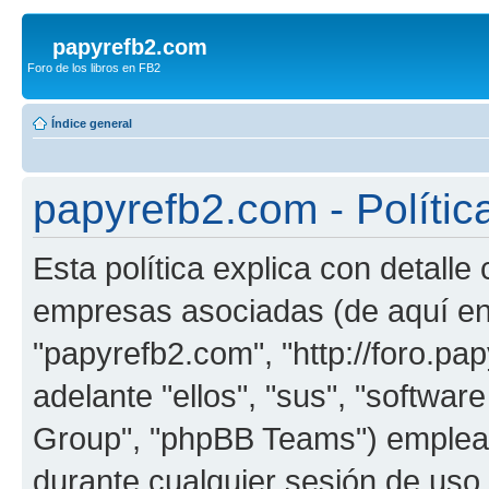
papyrefb2.com
Foro de los libros en FB2
Índice general
papyrefb2.com - Polític
Esta política explica con detall
empresas asociadas (de aquí en 
"papyrefb2.com", "http://foro.p
adelante "ellos", "sus", "softw
Group", "phpBB Teams") emplean
durante cualquier sesión de uso 