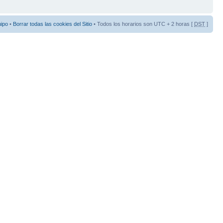
uipo
•
Borrar todas las cookies del Sitio
• Todos los horarios son UTC + 2 horas [
DST
]