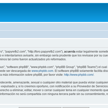
o", "papyrefb2.com", "http://foro.papyrefb2.com"),
acuerda
estar legalmente sometido
e intentaríamos avisarle, sin embargo sería prudente que los revisase por su cu
inos tal como fueron actualizados y/o reformados.
"sus", "software phpBB", "www.phpbb.com", "phpBB Group", "phpBB Teams") el cual e
puede ser descargada de
www.phpbb.com
. El software phpBB solamente facilita di
 más información sobre phpBB, por favor visite:
http://www.phpbb.com/
.
ndecente, amenazante, sexual o cualquier otro material que pueda violar cualquier
pulsado y, si lo creemos oportuno, con notificación a su Proveedor de Servicios d
erecho a eliminar, editar, mover o cerrar cualquier tema en cualquier momento q
formación no será compartida con ninguna tercera parte sin su consentimiento, 