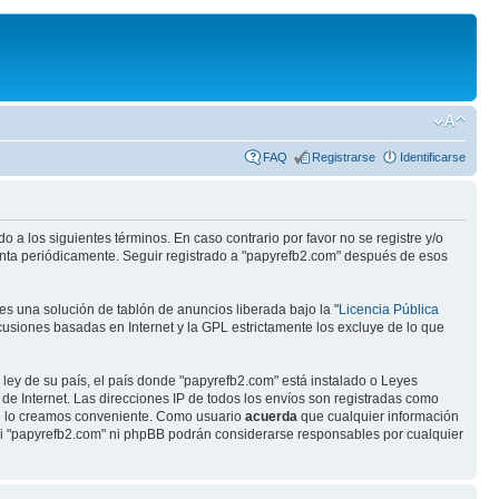
FAQ
Registrarse
Identificarse
 a los siguientes términos. En caso contrario por favor no se registre y/o
enta periódicamente. Seguir registrado a "papyrefb2.com" después de esos
s una solución de tablón de anuncios liberada bajo la "
Licencia Pública
scusiones basadas en Internet y la GPL estrictamente los excluye de lo que
 ley de su país, el país donde "papyrefb2.com" está instalado o Leyes
e Internet. Las direcciones IP de todos los envíos son registradas como
ue lo creamos conveniente. Como usuario
acuerda
que cualquier información
ni "papyrefb2.com" ni phpBB podrán considerarse responsables por cualquier