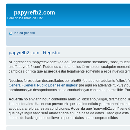
papyrefb2.com
Foro de los libros en FB2
Índice general
papyrefb2.com - Registro
Al ingresar en "papyrefb2.com" (de aquí en adelante "nosotros", "nos", "nuestr
use "papyrefb2.com". Podemos cambiar estos términos en cualquier momento 
cambios significa que
acuerda
estar legalmente sometido a esos nuevos térm
Nuestros foros están desarrollados por phpBB (de aquí en adelante "ellos", 
General (General Public License en inglés)
" (de aquí en adelante "GPL") y 
aprobamos y/o desaprobamos como conductas y/o contenido permisible. Para
Acuerda
no enviar ningun contenido abusivo, obsceno, vulgar, difamatorio, i
Internacionales. Hacer eso provocará que sea inmediata y permanentemente ex
ayuda para reforzar estas condiciones.
Acuerda
que "papyrefb2.com" tiene d
que haya ingresado será almacenada en una base de datos. Dado que esta in
intento de hacking que conlleve a que los datos sean comprometidos.