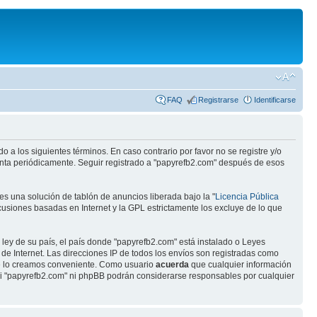
FAQ
Registrarse
Identificarse
 a los siguientes términos. En caso contrario por favor no se registre y/o
enta periódicamente. Seguir registrado a "papyrefb2.com" después de esos
s una solución de tablón de anuncios liberada bajo la "
Licencia Pública
scusiones basadas en Internet y la GPL estrictamente los excluye de lo que
 ley de su país, el país donde "papyrefb2.com" está instalado o Leyes
e Internet. Las direcciones IP de todos los envíos son registradas como
ue lo creamos conveniente. Como usuario
acuerda
que cualquier información
ni "papyrefb2.com" ni phpBB podrán considerarse responsables por cualquier