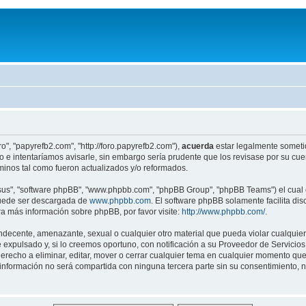
o", "papyrefb2.com", "http://foro.papyrefb2.com"),
acuerda
estar legalmente sometido
e intentaríamos avisarle, sin embargo sería prudente que los revisase por su cu
inos tal como fueron actualizados y/o reformados.
"sus", "software phpBB", "www.phpbb.com", "phpBB Group", "phpBB Teams") el cual e
puede ser descargada de
www.phpbb.com
. El software phpBB solamente facilita di
 más información sobre phpBB, por favor visite:
http://www.phpbb.com/
.
ndecente, amenazante, sexual o cualquier otro material que pueda violar cualquier
pulsado y, si lo creemos oportuno, con notificación a su Proveedor de Servicios d
erecho a eliminar, editar, mover o cerrar cualquier tema en cualquier momento q
formación no será compartida con ninguna tercera parte sin su consentimiento, 