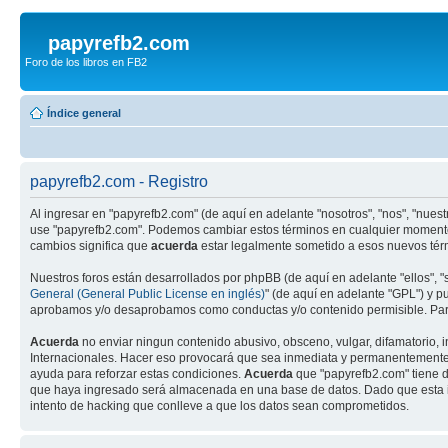
papyrefb2.com
Foro de los libros en FB2
Índice general
papyrefb2.com - Registro
Al ingresar en "papyrefb2.com" (de aquí en adelante "nosotros", "nos", "nuestr
use "papyrefb2.com". Podemos cambiar estos términos en cualquier momento 
cambios significa que
acuerda
estar legalmente sometido a esos nuevos térm
Nuestros foros están desarrollados por phpBB (de aquí en adelante "ellos", 
General (General Public License en inglés)
" (de aquí en adelante "GPL") y 
aprobamos y/o desaprobamos como conductas y/o contenido permisible. Para
Acuerda
no enviar ningun contenido abusivo, obsceno, vulgar, difamatorio, i
Internacionales. Hacer eso provocará que sea inmediata y permanentemente ex
ayuda para reforzar estas condiciones.
Acuerda
que "papyrefb2.com" tiene d
que haya ingresado será almacenada en una base de datos. Dado que esta in
intento de hacking que conlleve a que los datos sean comprometidos.