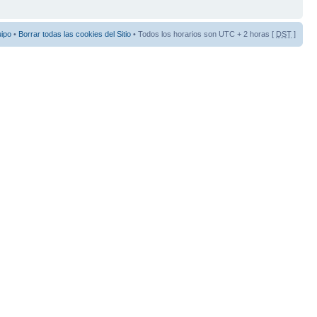
uipo
•
Borrar todas las cookies del Sitio
• Todos los horarios son UTC + 2 horas [
DST
]