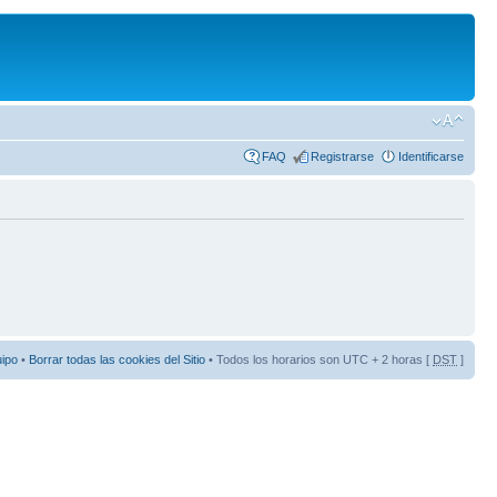
FAQ
Registrarse
Identificarse
uipo
•
Borrar todas las cookies del Sitio
• Todos los horarios son UTC + 2 horas [
DST
]