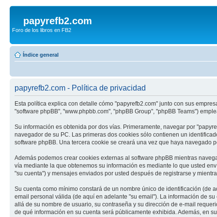
papyrefb2.com
Foro de los libros en FB2
Índice general
papyrefb2.com - Política de privacidad
Esta política explica con detalle cómo "papyrefb2.com" junto con sus empresas
"software phpBB", "www.phpbb.com", "phpBB Group", "phpBB Teams") emplean 
Su información es obtenida por dos vías. Primeramente, navegar por "papyre
navegador de su PC. Las primeras dos cookies sólo contienen un identificado
software phpBB. Una tercera cookie se creará una vez que haya navegado por
Además podemos crear cookies externas al software phpBB mientras navega 
vía mediante la que obtenemos su información es mediante lo que usted envía
"su cuenta") y mensajes enviados por usted después de registrarse y mientra
Su cuenta como mínimo constará de un nombre único de identificación (de aq
email personal válida (de aquí en adelante "su email"). La información de su
allá de su nombre de usuario, su contraseña y su dirección de e-mail requerid
de qué información en su cuenta será públicamente exhibida. Además, en su 