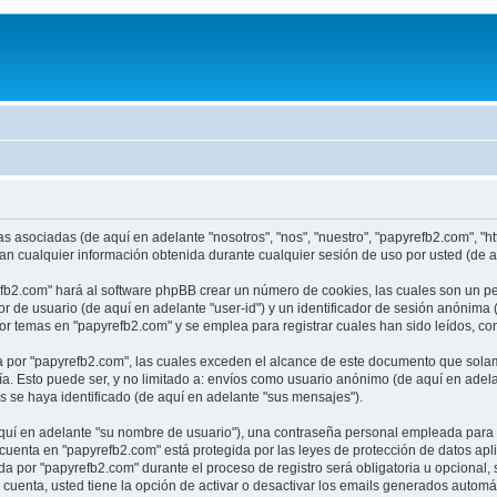
 asociadas (de aquí en adelante "nosotros", "nos", "nuestro", "papyrefb2.com", "htt
cualquier información obtenida durante cualquier sesión de uso por usted (de aq
fb2.com" hará al software phpBB crear un número de cookies, las cuales son un p
r de usuario (de aquí en adelante "user-id") y un identificador de sesión anónima 
 temas en "papyrefb2.com" y se emplea para registrar cuales han sido leídos, con 
por "papyrefb2.com", las cuales exceden el alcance de este documento que solame
. Esto puede ser, y no limitado a: envíos como usuario anónimo (de aquí en adela
s se haya identificado (de aquí en adelante "sus mensajes").
uí en adelante "su nombre de usuario"), una contraseña personal empleada para la 
 cuenta en "papyrefb2.com" está protegida por las leyes de protección de datos ap
a por "papyrefb2.com" durante el proceso de registro será obligatoria u opcional, s
cuenta, usted tiene la opción de activar o desactivar los emails generados autom