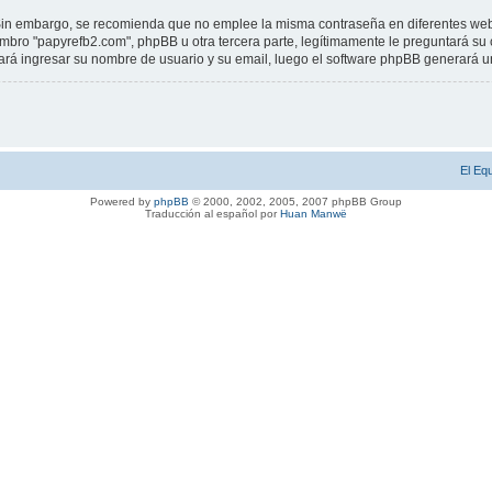
a. Sin embargo, se recomienda que no emplee la misma contraseña en diferentes web
ro "papyrefb2.com", phpBB u otra tercera parte, legítimamente le preguntará su co
citará ingresar su nombre de usuario y su email, luego el software phpBB generará
El Eq
Powered by
phpBB
© 2000, 2002, 2005, 2007 phpBB Group
Traducción al español por
Huan Manwë