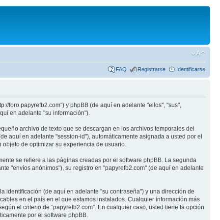
FAQ
Registrarse
Identificarse
p://foro.papyrefb2.com") y phpBB (de aquí en adelante "ellos", "sus",
uí en adelante "su información").
equeño archivo de texto que se descargan en los archivos temporales del
(de aquí en adelante "session-id"), automáticamente asignada a usted por el
objeto de optimizar su experiencia de usuario.
nte se refiere a las páginas creadas por el software phpBB. La segunda
nte "envíos anónimos"), su registro en "papyrefb2.com" (de aquí en adelante
identificación (de aquí en adelante "su contraseña") y una dirección de
licables en el país en el que estamos instalados. Cualquier información más
egún el criterio de “papyrefb2.com”. En cualquier caso, usted tiene la opción
áticamente por el software phpBB.