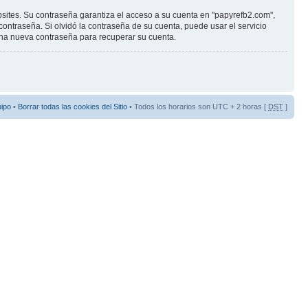
sites. Su contraseña garantiza el acceso a su cuenta en "papyrefb2.com",
ntraseña. Si olvidó la contraseña de su cuenta, puede usar el servicio
 una nueva contraseña para recuperar su cuenta.
uipo
•
Borrar todas las cookies del Sitio
• Todos los horarios son UTC + 2 horas [
DST
]